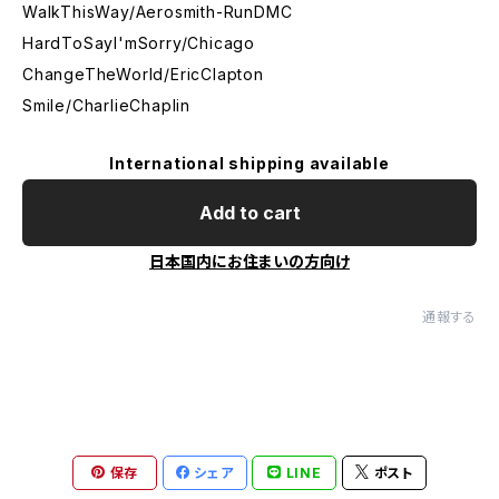
WalkThisWay/Aerosmith-RunDMC
HardToSayI'mSorry/Chicago
ChangeTheWorld/EricClapton
Smile/CharlieChaplin
International shipping available
Add to cart
日本国内にお住まいの方向け
通報する
保存
シェア
LINE
ポスト