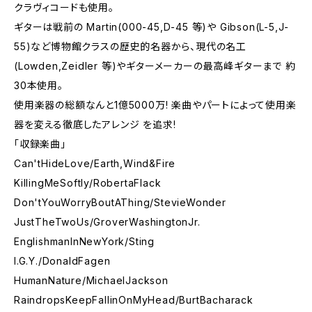
クラヴィコードも使用。
ギターは戦前の Martin(000-45,D-45 等)や Gibson(L-5,J-
55)など博物館クラスの歴史的名器から、現代の名工
(Lowden,Zeidler 等)やギターメーカーの最高峰ギターまで 約
30本使用。
使用楽器の総額なんと1億5000万! 楽曲やパートによって使用楽
器を変える徹底したアレンジ を追求!
「収録楽曲」
Can'tHideLove/Earth,Wind&Fire
KillingMeSoftly/RobertaFlack
Don'tYouWorryBoutAThing/StevieWonder
JustTheTwoUs/GroverWashingtonJr.
EnglishmanInNewYork/Sting
I.G.Y./DonaldFagen
HumanNature/MichaelJackson
RaindropsKeepFallinOnMyHead/BurtBacharack